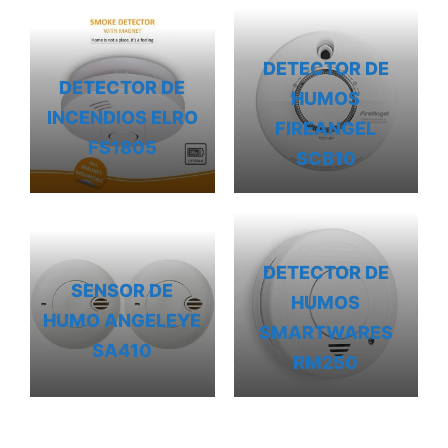
DETECTOR DE
DETECTOR DE
HUMOS
INCENDIOS ELRO
FIREANGEL
FS1805
SCB10
DETECTOR DE
SENSOR DE
HUMOS
HUMO ANGELEYE
SMARTWARES
SA410
RM250