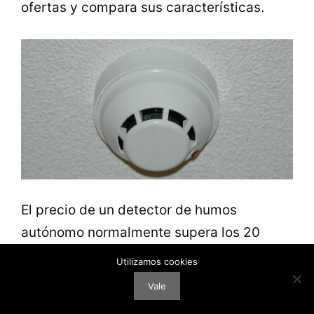
ofertas y compara sus características.
El precio de un detector de humos
autónomo normalmente supera los 20
euros así que medita un poco la compra
Utilizamos cookies
antes de llevarla a cabo. En cuanto a qué
Vale
tipo de detector es mejor, como hemos